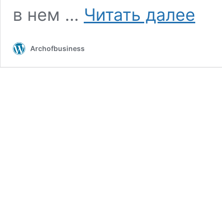
Как
в нем …
Читать далее
изучать
целеву
аудито
Archofbusiness